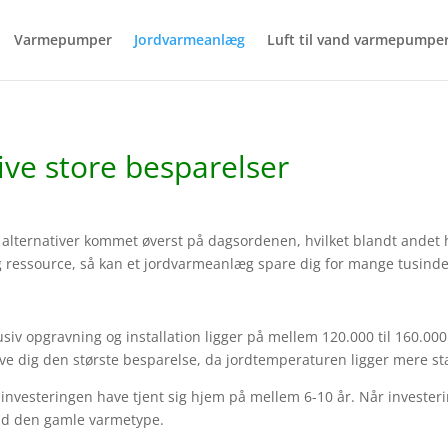
Varmepumper
Jordvarmeanlæg
Luft til vand varmepumpe
ve store besparelser
ge alternativer kommet øverst på dagsordenen, hvilket blandt andet 
 ressource, så kan et jordvarmeanlæg spare dig for mange tusinde 
usiv opgravning og installation ligger på mellem 120.000 til 160.00
e dig den største besparelse, da jordtemperaturen ligger mere st
investeringen have tjent sig hjem på mellem 6-10 år. Når investering
nd den gamle varmetype.