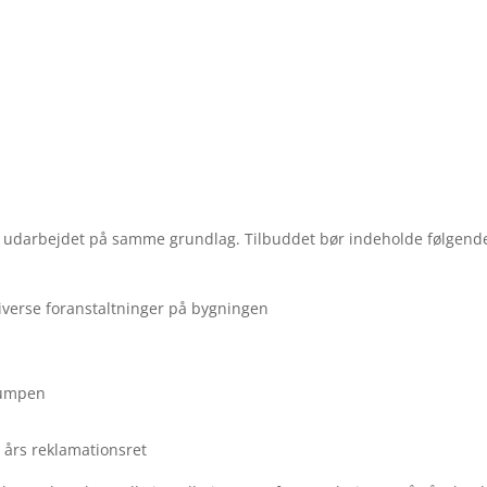
gratis og uforpligtende tilbud på jor
Få dit tilbud allerede i dag - klik her
 er udarbejdet på samme grundlag. Tilbuddet bør indeholde følgend
diverse foranstaltninger på bygningen
pumpen
2 års reklamationsret