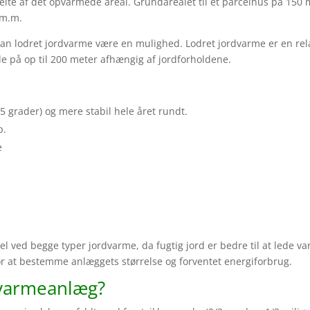
belte af det opvarmede areal. Grundarealet til et parcelhus på 150
 m.m.
 kan lodret jordvarme være en mulighed. Lodret jordvarme er en rel
de på op til 200 meter afhængig af jordforholdene.
 grader) og mere stabil hele året rundt.
p.
e
del ved begge typer jordvarme, da fugtig jord er bedre til at lede 
for at bestemme anlæggets størrelse og forventet energiforbrug.
dvarmeanlæg?