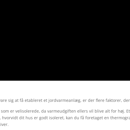
vare sig at få etableret et jordvarmeanlæg, er der flere faktorer, der 
m er velisolerede, da varmeudgiften ellers vil blive alt for høj. Et
om, hvorvidt dit hus er godt isoleret, kan du få foretaget en thermog
iver.