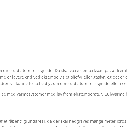
gratis og uforpligtende tilbud på jor
Få dit tilbud allerede i dag - klik her
t, om dine radiatorer er egnede. Du skal være opmærksom på, at fr
rme er lavere end ved eksempelvis et oliefyr eller gasfyr, og det e
atøren vil kunne fortælle dig, om dine radiatorer er egnede eller ikke
delse med varmesystemer med lav fremløbstemperatur. Gulvvarme h
f et ”åbent” grundareal, da der skal nedgraves mange meter jords