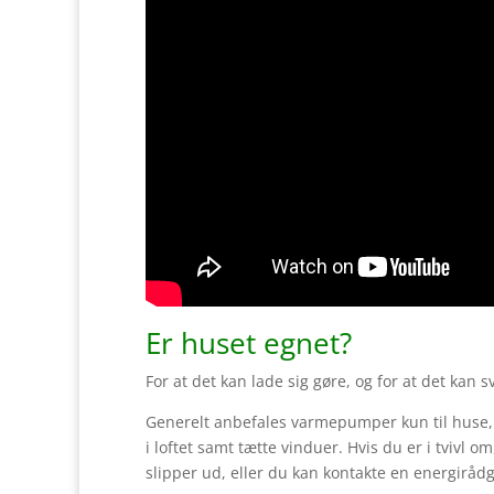
Er huset egnet?
For at det kan lade sig gøre, og for at det kan s
Generelt anbefales varmepumper kun til huse, so
i loftet samt tætte vinduer. Hvis du er i tvivl 
slipper ud, eller du kan kontakte en energirådg