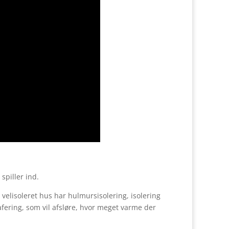
spiller ind.
 velisoleret hus har hulmursisolering, isolering
rafering, som vil afsløre, hvor meget varme der