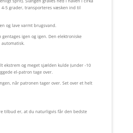
ligt sprit). Slangen graves ned i haven i cirka
4-5 grader, transporteres væsken ind til
en og lave varmt brugsvand.
en gentages igen og igen. Den elektroniske
 automatisk.
elt ekstrem og meget sjælden kulde (under -10
yggede el-patron tage over.
gen, når patronen tager over. Set over et helt
e tilbud er, at du naturligvis får den bedste