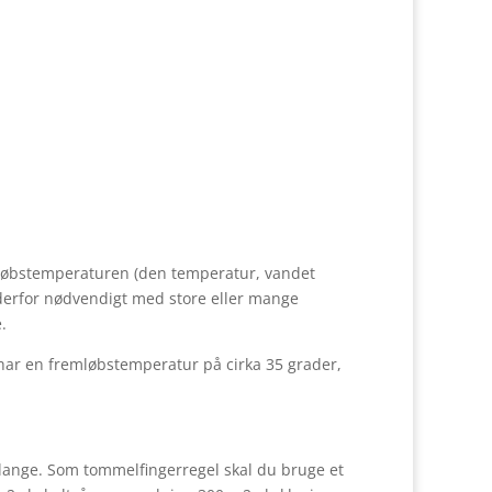
dvarme
emløbstemperaturen (den temperatur, vandet
r derfor nødvendigt med store eller mange
.
ar en fremløbstemperatur på cirka 35 grader,
lange. Som tommelfingerregel skal du bruge et