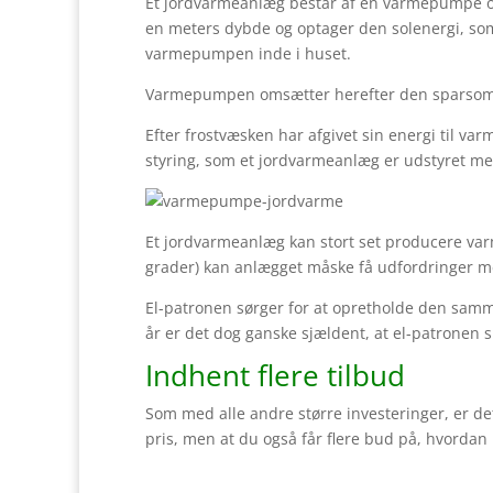
Et jordvarmeanlæg består af en varmepumpe og e
en meters dybde og optager den solenergi, som 
varmepumpen inde i huset.
Varmepumpen omsætter herefter den sparsomme
Efter frostvæsken har afgivet sin energi til va
styring, som et jordvarmeanlæg er udstyret m
Et jordvarmeanlæg kan stort set producere varm
grader) kan anlægget måske få udfordringer med
El-patronen sørger for at opretholde den samme
år er det dog ganske sjældent, at el-patronen 
Indhent flere tilbud
Som med alle andre større investeringer, er det
pris, men at du også får flere bud på, hvordan