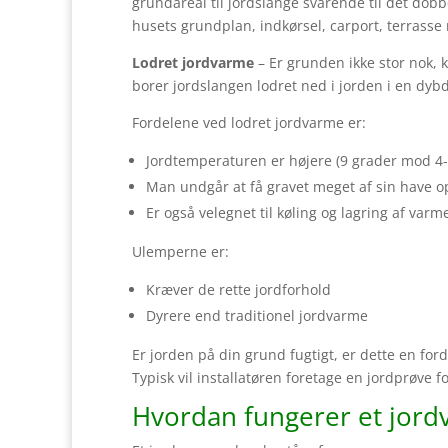
grundareal til jordslange svarende til det dob
husets grundplan, indkørsel, carport, terrasse
Lodret jordvarme
– Er grunden ikke stor nok,
borer jordslangen lodret ned i jorden i en dyb
Fordelene ved lodret jordvarme er:
Jordtemperaturen er højere (9 grader mod 4-5
Man undgår at få gravet meget af sin have o
Er også velegnet til køling og lagring af varm
Ulemperne er:
Kræver de rette jordforhold
Dyrere end traditionel jordvarme
Er jorden på din grund fugtigt, er dette en for
Typisk vil installatøren foretage en jordprøve 
Hvordan fungerer et jor