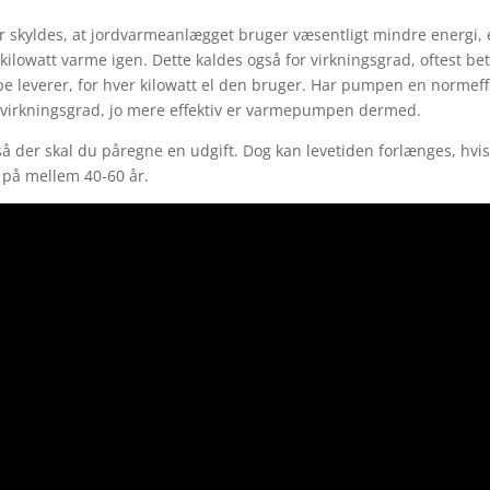
e, klik her
skyldes, at jordvarmeanlægget bruger væsentligt mindre energi, e
,5 kilowatt varme igen. Dette kaldes også for virkningsgrad, oftest 
leverer, for hver kilowatt el den bruger. Har pumpen en normeffek
re virkningsgrad, jo mere effektiv er varmepumpen dermed.
så der skal du påregne en udgift. Dog kan levetiden forlænges, hv
d på mellem 40-60 år.