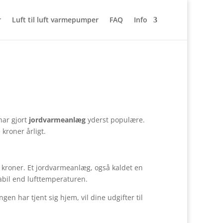
r
Luft til luft varmepumper
FAQ
Info
har gjort
jordvarmeanlæg
yderst populære.
kroner årligt.
0 kroner. Et jordvarmeanlæg, også kaldet en
abil end lufttemperaturen.
en har tjent sig hjem, vil dine udgifter til