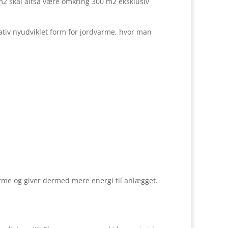
 m2 skal altså være omkring 300 m2 eksklusiv
ativ nyudviklet form for jordvarme, hvor man
varme og giver dermed mere energi til anlægget.