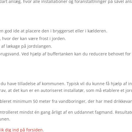
lart anlæg, hvor alle installationer og foranstaltninger på såvel 
n god ide at placere den i bryggerset eller i kælderen.
 hvor der kan være frost i jorden.
e af lækage på jordslangen.
e brugsvand. Ved hjælp af buffertanken kan du reducere behovet fo
 du have tilladelse af kommunen. Typisk vil du kunne få hjælp af i
rav, at det kun er en autoriseret installatør, som må etablere et
ableret minimum 50 meter fra vandboringer, der har med drikkevan
kontrolleret mindst én gang årligt af en uddannet fagmand. Resultat
munen.
lik dig ind på forsiden
.