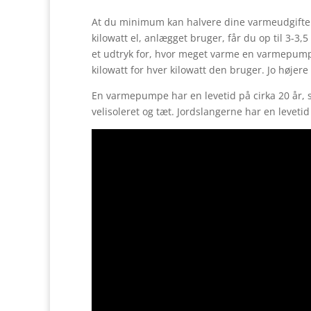
Få gratis og uforpligtende tilbud på varmepump
At du minimum kan halvere dine varmeudgifter 
kilowatt el, anlægget bruger, får du op til 3-3
et udtryk for, hvor meget varme en varmepumpe 
kilowatt for hver kilowatt den bruger. Jo høje
En varmepumpe har en levetid på cirka 20 år, 
velisoleret og tæt. Jordslangerne har en leveti