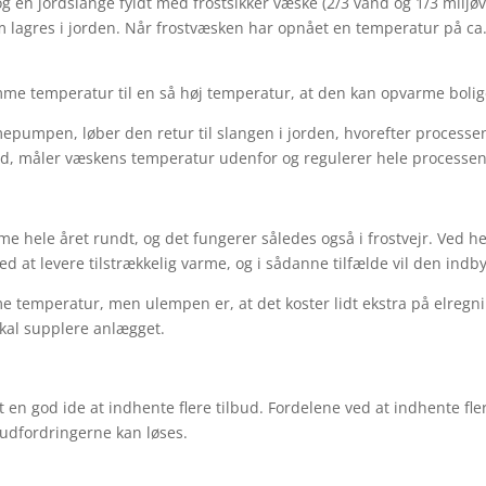
n jordslange fyldt med frostsikker væske (2/3 vand og 1/3 miljøven
lagres i jorden. Når frostvæsken har opnået en temperatur på ca. 
 temperatur til en så høj temperatur, at den kan opvarme bolig
rmepumpen, løber den retur til slangen i jorden, hvorefter process
ed, måler væskens temperatur udenfor og regulerer hele processen
e hele året rundt, og det fungerer således også i frostvejr. Ved h
 at levere tilstrækkelig varme, og i sådanne tilfælde vil den indb
 temperatur, men ulempen er, at det koster lidt ekstra på elregnin
skal supplere anlægget.
 en god ide at indhente flere tilbud. Fordelene ved at indhente fler
 udfordringerne kan løses.