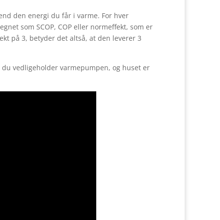
nd den energi du får i varme. For hver
betegnet som SCOP, COP eller normeffekt, som er
t på 3, betyder det altså, at den leverer 3
is du vedligeholder varmepumpen, og huset er